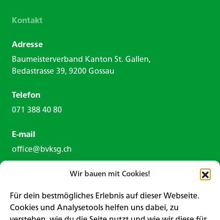
Kontakt
Adresse
Baumeisterverband Kanton St. Gallen,
Bedastrasse 39, 9200 Gossau
Telefon
071 388 40 80
E-mail
office@bvksg.ch
Wir bauen mit Cookies!
Für dein bestmögliches Erlebnis auf dieser Webseite.
Cookies und Analysetools helfen uns dabei, zu
verstehen, wie du die Seite nutzt und wie wir diese für