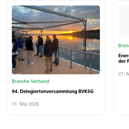
Bran
Ener
der 
21. A
Branche
Verband
94. Delegiertenversammlung BVKSG
11. Mai 2026