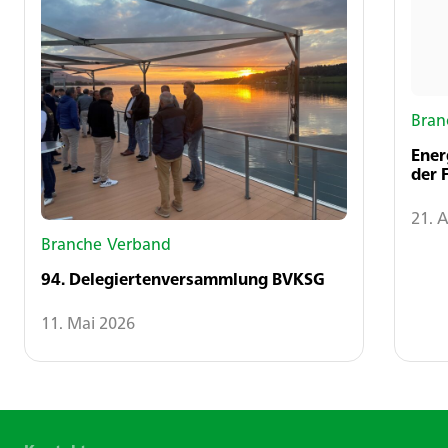
Bran
Ener
der 
21. A
Branche
Verband
94. Delegiertenversammlung BVKSG
11. Mai 2026