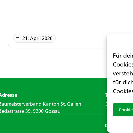
21. April 2026
Für dei
Cookies
versteh
für dic
Cookie
Adresse
Telefon
Baumeisterverband Kanton St. Gallen,
071 388 40 
Cookie
Bedastrasse 39, 9200 Gossau
Kontaktform