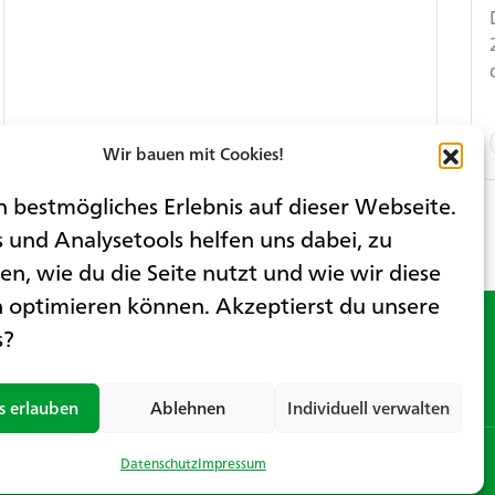
8. April 2026
Wir bauen mit Cookies!
n bestmögliches Erlebnis auf dieser Webseite.
 und Analysetools helfen uns dabei, zu
en, wie du die Seite nutzt und wie wir diese
h optimieren können. Akzeptierst du unsere
s?
E-mail
Folge uns
80
office@bvksg.ch
s erlauben
Ablehnen
Individuell verwalten
ular
Impressum
Datenschutz
Sitemap
Datenschutz
Impressum