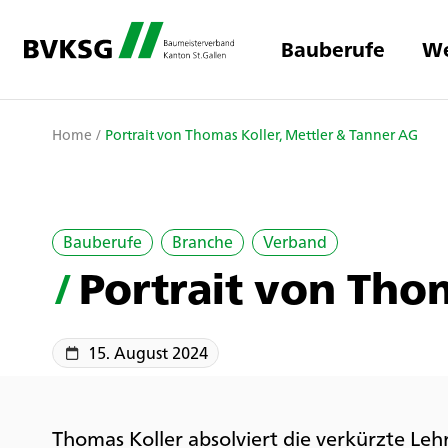
Bauberufe
We
Home
/
Portrait von Thomas Koller, Mettler & Tanner AG
Bauberufe
Branche
Verband
/
Portrait von Tho
15. August 2024
Thomas Koller absolviert die verkürzte Leh