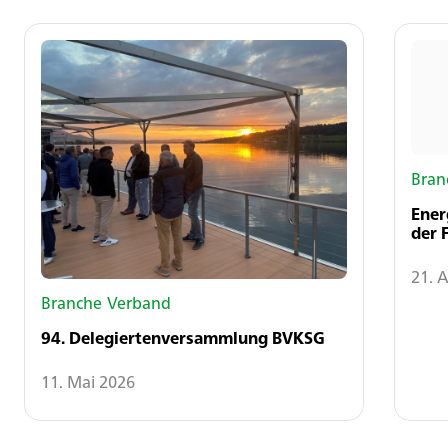
Bran
Ener
der 
21. A
Branche
Verband
94. Delegiertenversammlung BVKSG
11. Mai 2026