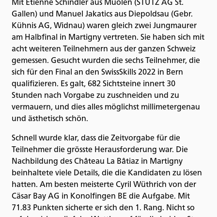
Mit Etienne Schindler aus Muolen (STUTZ AG St.
Gallen) und Manuel Jakatics aus Diepoldsau (Gebr.
Kühnis AG, Widnau) waren gleich zwei Jungmaurer
am Halbfinal in Martigny vertreten. Sie haben sich mit
acht weiteren Teilnehmern aus der ganzen Schweiz
gemessen. Gesucht wurden die sechs Teilnehmer, die
sich für den Final an den SwissSkills 2022 in Bern
qualifizieren. Es galt, 682 Sichtsteine innert 30
Stunden nach Vorgabe zu zuschneiden und zu
vermauern, und dies alles möglichst millimetergenau
und ästhetisch schön.
Schnell wurde klar, dass die Zeitvorgabe für die
Teilnehmer die grösste Herausforderung war. Die
Nachbildung des Château La Bâtiaz in Martigny
beinhaltete viele Details, die die Kandidaten zu lösen
hatten. Am besten meisterte Cyril Wüthrich von der
Cäsar Bay AG in Konolfingen BE die Aufgabe. Mit
71.83 Punkten sicherte er sich den 1. Rang. Nicht so