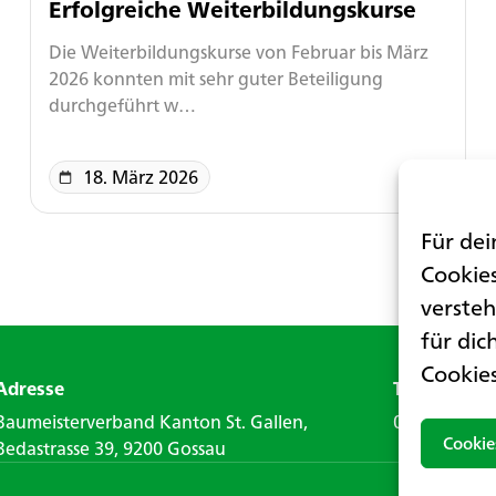
Erfolgreiche Weiterbildungskurse
Die Weiterbildungskurse von Februar bis März
2026 konnten mit sehr guter Beteiligung
durchgeführt w…
18. März 2026
Für dei
Cookies
versteh
für dic
Cookie
Adresse
Telefon
Baumeisterverband Kanton St. Gallen,
071 388 40 
Cookie
Bedastrasse 39, 9200 Gossau