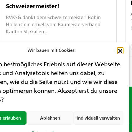
Schweizermeister!
BVKSG dankt dem Schweizermeister! Robin
Hollenstein erhielt vom Baumeisterverband
Kanton St. Gallen…
22. Dezember 2025
Wir bauen mit Cookies!
n bestmögliches Erlebnis auf dieser Webseite.
 und Analysetools helfen uns dabei, zu
en, wie du die Seite nutzt und wie wir diese
h optimieren können. Akzeptierst du unsere
s?
E-mail
Folge uns
80
office@bvksg.ch
s erlauben
Ablehnen
Individuell verwalten