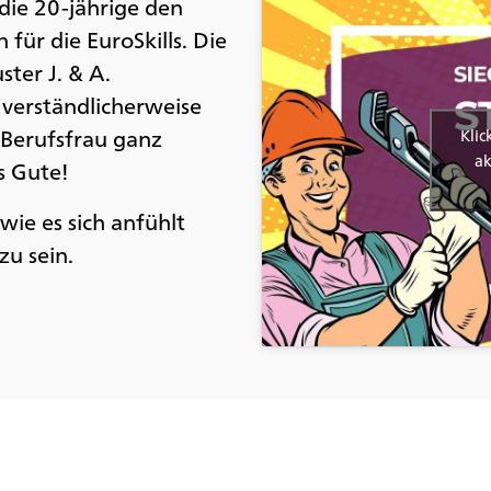
die 20-jährige den
 für die EuroSkills. Die
ter J. & A.
 verständlicherweise
n Berufsfrau ganz
Klic
ak
s Gute!
wie es sich anfühlt
zu sein.