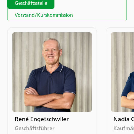
Geschäftsstelle
Vorstand/Kurskommission
René Engetschwiler
Nadia 
Geschäftsführer
Kaufmän