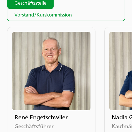
Geschäftsstelle
Vorstand/Kurskommission
René Engetschwiler
Nadia 
Geschäftsführer
Kaufmän