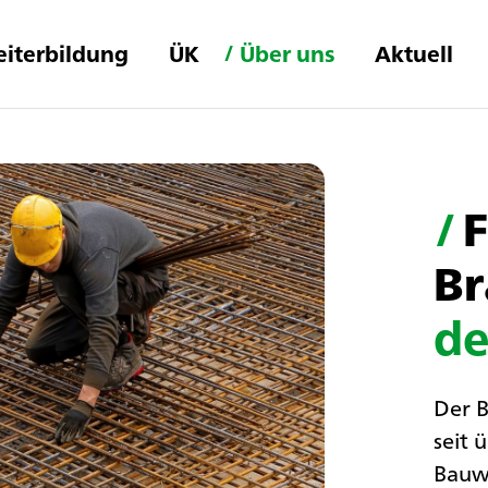
iterbildung
ÜK
Über uns
Aktuell
/
B
de
Der B
seit 
Bauwi