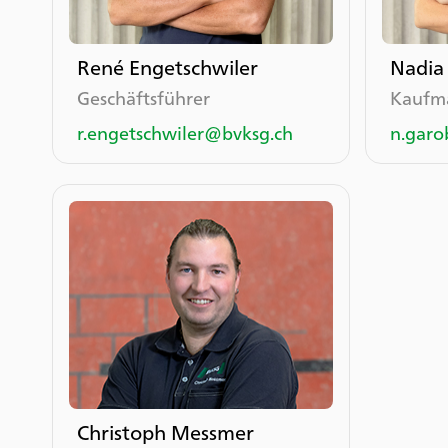
René Engetschwiler
Nadia
Geschäftsführer
Kaufmä
r.engetschwiler@bvksg.ch
n.garo
Christoph Messmer