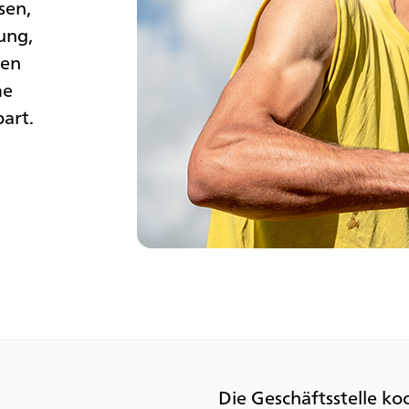
sen,
ung,
hen
me
art.
Die Geschäftsstelle ko