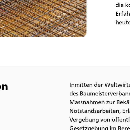
die k
Erfah
heut
on
Inmitten der Weltwirt
des Baumeisterverband
Massnahmen zur Bekäm
Notstandsarbeiten, Er
Vergebung von öffentl
Gesetzgebung im Berei